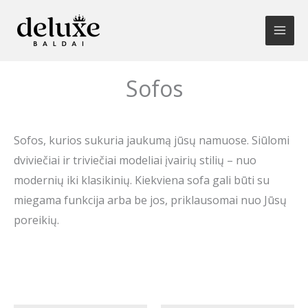
Pereiti
prie
turinio
Sofos
Sofos, kurios sukuria jaukumą jūsų namuose. Siūlomi
dviviečiai ir triviečiai modeliai įvairių stilių – nuo
modernių iki klasikinių. Kiekviena sofa gali būti su
miegama funkcija arba be jos, priklausomai nuo Jūsų
poreikių.