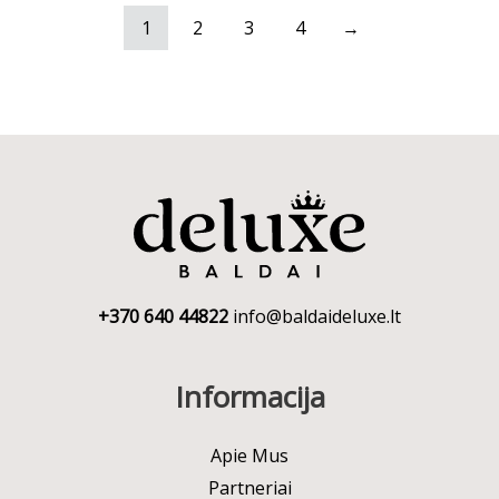
1
2
3
4
→
+370 640 44822
info@baldaideluxe.lt
Informacija
Apie Mus
Partneriai