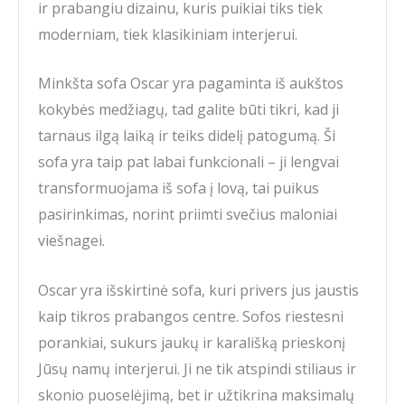
ir prabangiu dizainu, kuris puikiai tiks tiek
moderniam, tiek klasikiniam interjerui.
Minkšta sofa Oscar yra pagaminta iš aukštos
kokybės medžiagų, tad galite būti tikri, kad ji
tarnaus ilgą laiką ir teiks didelį patogumą. Ši
sofa yra taip pat labai funkcionali – ji lengvai
transformuojama iš sofa į lovą, tai puikus
pasirinkimas, norint priimti svečius maloniai
viešnagei.
Oscar yra išskirtinė sofa, kuri privers jus jaustis
kaip tikros prabangos centre. Sofos riestesni
porankiai, sukurs jaukų ir karališką prieskonį
Jūsų namų interjerui. Ji ne tik atspindi stiliaus ir
skonio puoselėjimą, bet ir užtikrina maksimalų