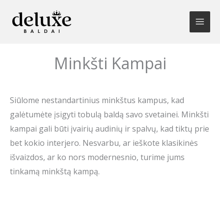
Pereiti
prie
turinio
Minkšti Kampai
Siūlome nestandartinius minkštus kampus, kad
galėtumėte įsigyti tobulą baldą savo svetainei. Minkšti
kampai gali būti įvairių audinių ir spalvų, kad tiktų prie
bet kokio interjero. Nesvarbu, ar ieškote klasikinės
išvaizdos, ar ko nors modernesnio, turime jums
tinkamą minkštą kampą.