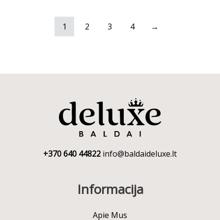
1
2
3
4
→
+370 640 44822
info@baldaideluxe.lt
Informacija
Apie Mus