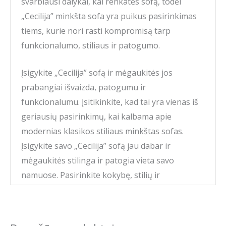
svarbiausi dalykai, kai renkatės sofą, todėl
„Cecilija” minkšta sofa yra puikus pasirinkimas
tiems, kurie nori rasti kompromisą tarp
funkcionalumo, stiliaus ir patogumo.
Įsigykite „Cecilija” sofą ir mėgaukitės jos
prabangiai išvaizda, patogumu ir
funkcionalumu. Įsitikinkite, kad tai yra vienas iš
geriausių pasirinkimų, kai kalbama apie
modernias klasikos stiliaus minkštas sofas.
Įsigykite savo „Cecilija” sofą jau dabar ir
mėgaukitės stilinga ir patogia vieta savo
namuose. Pasirinkite kokybę, stilių ir
funkcionalumą – pasirinkite „Cecilija” sofą!