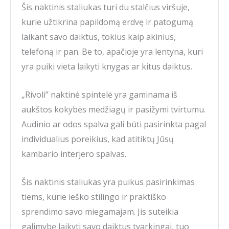
Šis naktinis staliukas turi du stalčius viršuje,
kurie užtikrina papildomą erdvę ir patogumą
laikant savo daiktus, tokius kaip akinius,
telefoną ir pan. Be to, apačioje yra lentyna, kuri
yra puiki vieta laikyti knygas ar kitus daiktus.
„Rivoli” naktinė spintelė yra gaminama iš
aukštos kokybės medžiagų ir pasižymi tvirtumu.
Audinio ar odos spalva gali būti pasirinkta pagal
individualius poreikius, kad atitiktų Jūsų
kambario interjero spalvas.
Šis naktinis staliukas yra puikus pasirinkimas
tiems, kurie ieško stilingo ir praktiško
sprendimo savo miegamajam. Jis suteikia
galimybę laikyti savo daiktus tvarkingai, tuo