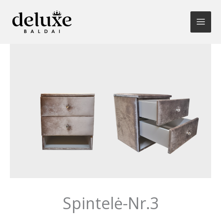
Pereiti
prie
turinio
Spintelė-Nr.3