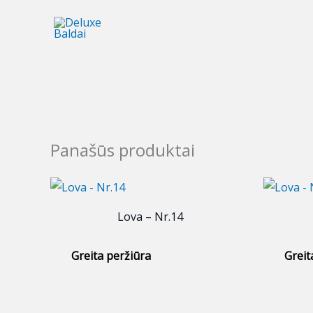
Pereiti
prie
turinio
Panašūs produktai
Lova – Nr.14
Greita peržiūra
Greit