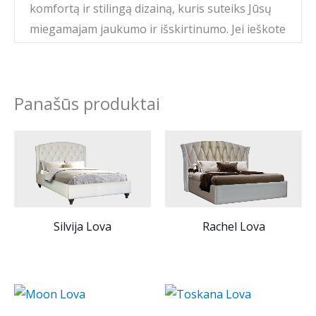
komfortą ir stilingą dizainą, kuris suteiks Jūsų
miegamajam jaukumo ir išskirtinumo. Jei ieškote
klasikinės lovos, kurios dizainas išsiskirtų iš kitų,
Angela yra puikus pasirinkimas.
Panašūs produktai
Silvija Lova
Rachel Lova