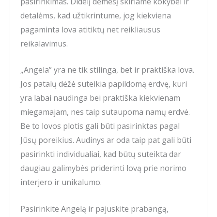
pasirinkimas. Didelį dėmesį skiriame kokybei ir
detalėms, kad užtikrintume, jog kiekviena
pagaminta lova atitiktų net reikliausus
reikalavimus.
„Angela” yra ne tik stilinga, bet ir praktiška lova.
Jos patalų dėžė suteikia papildomą erdvę, kuri
yra labai naudinga bei praktiška kiekvienam
miegamajam, nes taip sutaupoma namų erdvė.
Be to lovos plotis gali būti pasirinktas pagal
Jūsų poreikius. Audinys ar oda taip pat gali būti
pasirinkti individualiai, kad būtų suteikta dar
daugiau galimybės priderinti lovą prie norimo
interjero ir unikalumo.
Pasirinkite Angelą ir pajuskite prabangą,