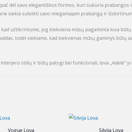
, ypač dėl savo elegantiškos formos, kuri sukuria prabangos
kurie siekia suteikti savo miegamajam prabangą ir išskirtinum
 kad užtikrintume, jog kiekviena mūsų pagaminta lova būtų pu
aldas, todėl siekiame, kad kiekvienas mūsų gaminys būtų auk
 interjero stilių ir būtų patogi bei funkcionali, lova „Adelė” 
Vogue Lova
Silvija Lova