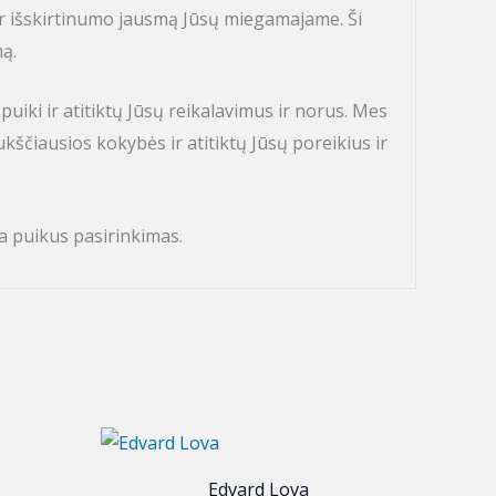
 ir išskirtinumo jausmą Jūsų miegamajame. Ši
ą.
iki ir atitiktų Jūsų reikalavimus ir norus. Mes
ščiausios kokybės ir atitiktų Jūsų poreikius ir
yra puikus pasirinkimas.
Edvard Lova