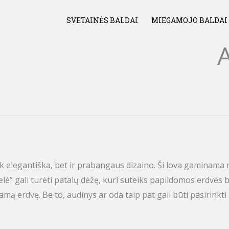
SVETAINĖS BALDAI
MIEGAMOJO BALDAI
e tik elegantiška, bet ir prabangaus dizaino. Ši lova gamina
lė” gali turėti patalų dėžę, kuri suteiks papildomos erdvės b
mą erdvę. Be to, audinys ar oda taip pat gali būti pasirinkti 