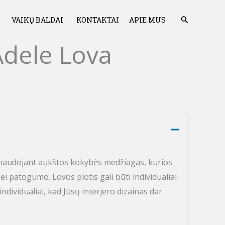
Paieška
VAIKŲ BALDAI
KONTAKTAI
APIE MUS
Adele Lova
ma naudojant aukštos kokybės medžiagas, kurios
ei patogumo. Lovos plotis gali būti individualiai
individualiai, kad Jūsų interjero dizainas dar