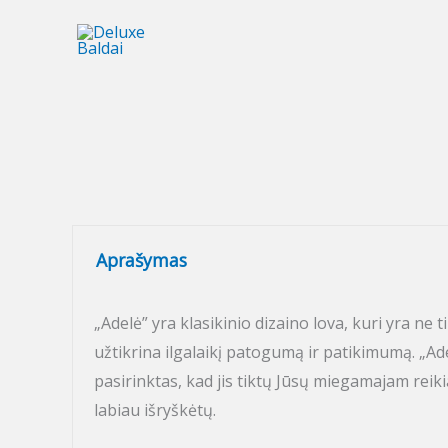
Pereiti
prie
turinio
Aprašymas
„Adelė” yra klasikinio dizaino lova, kuri yra n
užtikrina ilgalaikį patogumą ir patikimumą. „Ade
pasirinktas, kad jis tiktų Jūsų miegamajam reikia
labiau išryškėtų.